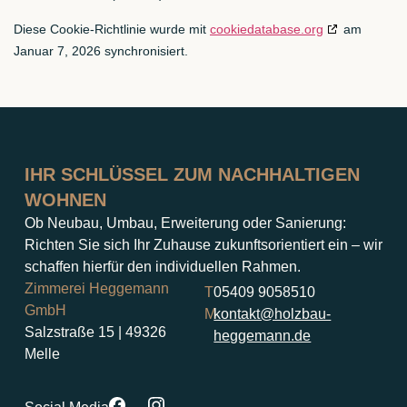
Diese Cookie-Richtlinie wurde mit
cookiedatabase.org
am
Januar 7, 2026 synchronisiert.
IHR SCHLÜSSEL ZUM NACHHALTIGEN
WOHNEN
Ob Neubau, Umbau, Erweiterung oder Sanierung:
Richten Sie sich Ihr Zuhause zukunftsorientiert ein – wir
schaffen hierfür den individuellen Rahmen.
Zimmerei Heggemann
T
05409 9058510
GmbH
M
kontakt@holzbau-
Salzstraße 15 | 49326
heggemann.de
Melle