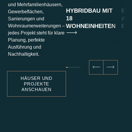
und Mehrfamilienhäusern,
WEITERUNG
LUCKY BIKE
HYBRIDBAU MIT
BA
Gewerbeflächen,
E
18
AUF
Sanierungen und
WOHNEINHEITEN
EB
Wohnraumerweiterungen –
jedes Projekt steht für klare
Planung, perfekte
Ausführung und
Nachhaltigkeit.
HÄUSER UND
PROJEKTE
ANSCHAUEN